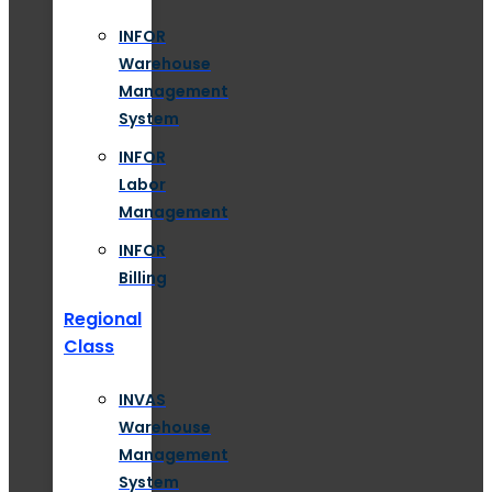
INFOR
Warehouse
Management
System
INFOR
Labor
Management
INFOR
Billing
Regional
Class
INVAS
Warehouse
Management
System