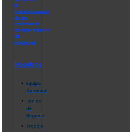
la
transformación
de las
cadenas de
abastecimiento
de
empresas
Nosotros
Equipo
Gerencial
Socios
de
Negocio
Trabaje