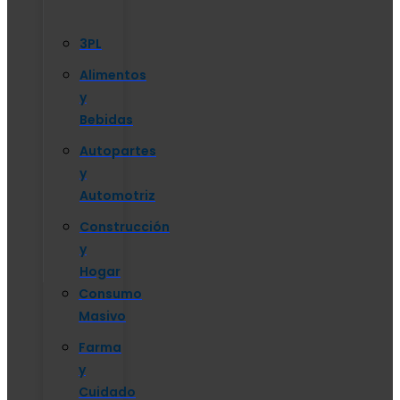
3PL
Alimentos
y
Bebidas
Autopartes
y
Automotriz
Construcción
y
Hogar
Consumo
Masivo
Farma
y
Cuidado