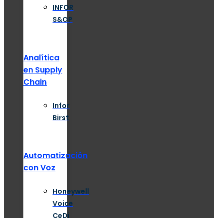
INFOR
S&OP
Analítica
en Supply
Chain
Infor
Birst
Automatización
con Voz
Honeywell
Voice
CeDi