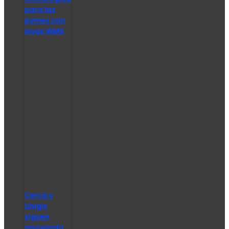
para las
pymes con
invas WMS
Cerca y
Unigis
siguen
apoyando