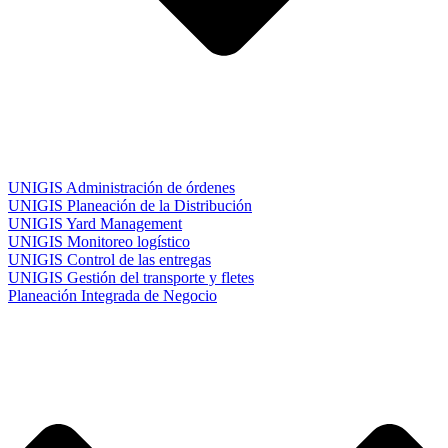
UNIGIS Administración de órdenes
UNIGIS Planeación de la Distribución
UNIGIS Yard Management
UNIGIS Monitoreo logístico
UNIGIS Control de las entregas
UNIGIS Gestión del transporte y fletes
Planeación Integrada de Negocio